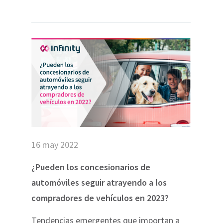
wser to remember your preference not to be tracked.
Read more
TINGS
DECLINE ALL
16 may 2022
¿Pueden los concesionarios de
automóviles seguir atrayendo a los
compradores de vehículos en 2023?
Tendencias emergentes que importan a