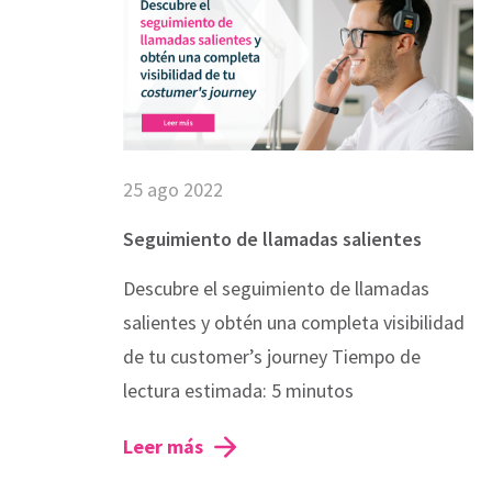
25 ago 2022
Seguimiento de llamadas salientes
This websit
Descubre el seguimiento de llamadas
salientes y obtén una completa visibilidad
This website stor
how you interact 
de tu customer’s journey Tiempo de
to improve and c
lectura estimada: 5 minutos
visitors both on 
Privacy Policy.
Leer más
If you decline, y