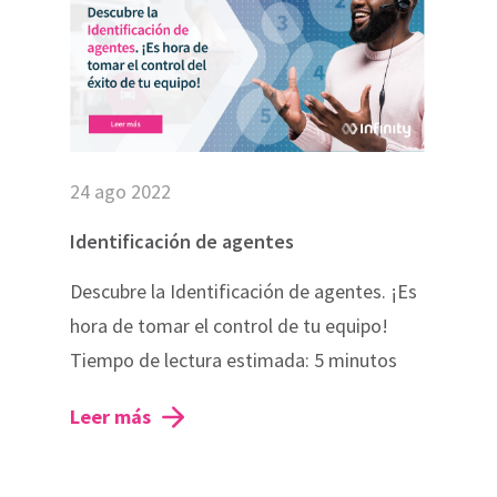
24 ago 2022
Identificación de agentes
e uses cookies
Descubre la Identificación de agentes. ¡Es
hora de tomar el control de tu equipo!
es cookies on your computer. These cookies are used to collect i
with our website and allow us to remember you. We use this inf
Tiempo de lectura estimada: 5 minutos
ustomize your browsing experience and for analytics and metrics
this website and other media. To find out more about the cookies 
Leer más
our information won’t be tracked when you visit this website. A sin