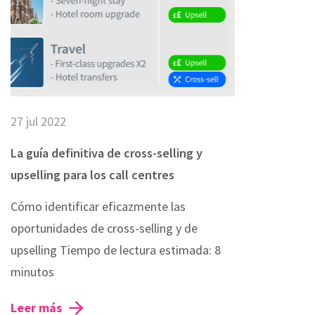
27 jul 2022
La guía definitiva de cross-selling y
×
upselling para los call centres
Cómo identificar eficazmente las
nformation about
ormation in order
oportunidades de cross-selling y de
 about our
upselling Tiempo de lectura estimada: 8
we use, see our
minutos
Leer más
gle cookie will be