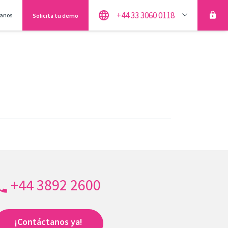
+44 33 3060 0118
anos
Solicita tu demo
+44 3892 2600
¡Contáctanos ya!