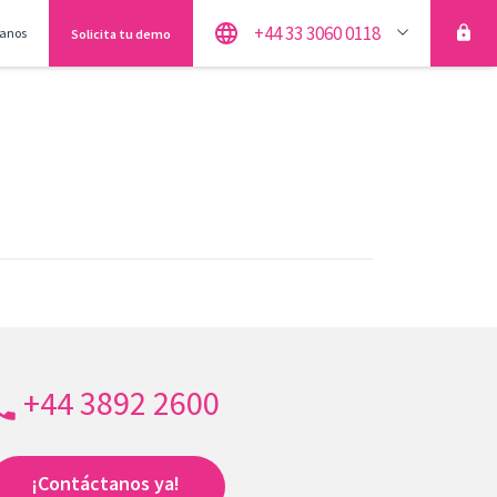
+44 33 3060 0118
anos
Solicita tu demo
+44 3892 2600
¡Contáctanos ya!