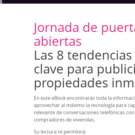
Jornada de puert
abiertas
Las 8 tendencias 
clave para public
propiedades inmo
This websit
En este eBook encontrarás toda la informac
aprovechar al máximo la tecnología para ca
This website stor
relevante de conversaciones telefónicas con
how you interact 
compradores de viviendas.
to improve and c
visitors both on 
Su lectura te permitirá:
Privacy Policy.