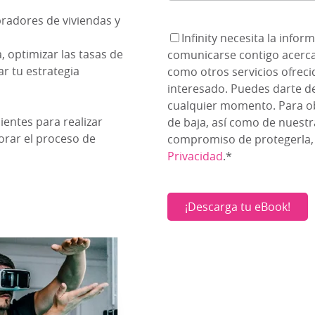
pradores de viviendas y
our information won’t be tracked when you visit this website. A sin
Infinity necesita la inf
wser to remember your preference not to be tracked.
Read more
 optimizar las tasas de
comunicarse contigo acerca 
r tu estrategia
como otros servicios ofreci
TINGS
interesado. Puedes darte d
DECLINE ALL
cualquier momento. Para o
ientes para realizar
de baja, así como de nuestr
jorar el proceso de
compromiso de protegerla,
Privacidad
.
*