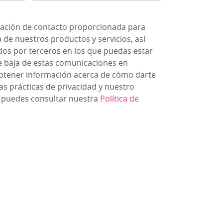
gle cookie will be
ormación de contacto proporcionada para
de nuestros productos y servicios, así
dos por terceros en los que puedas estar
e baja de estas comunicaciones en
ACCEPT ALL
btener información acerca de cómo darte
as prácticas de privacidad y nuestro
 puedes consultar nuestra
Política de