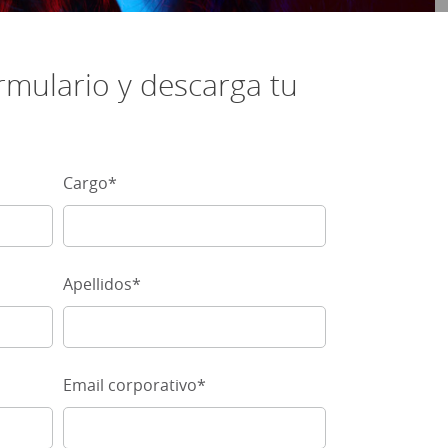
ormulario y descarga tu
Cargo
*
Apellidos
*
×
nformation about
ormation in order
Email corporativo
*
 about our
we use, see our