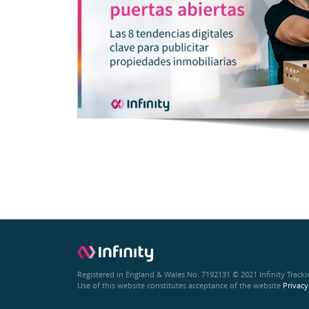
Registered in England & Wales No. 7192131 © 2021 Infinity Tracki
Use of this website constitutes acceptance of the website
Privacy